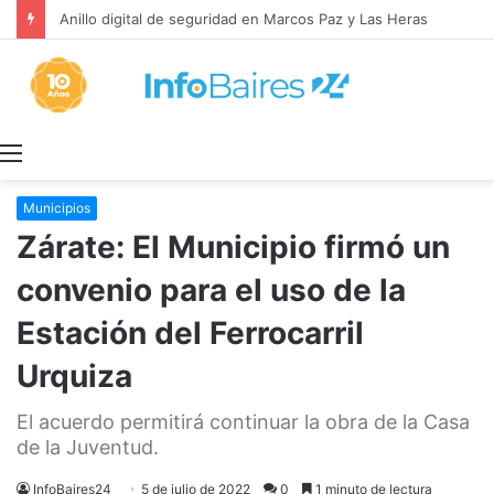
Anillo digital de seguridad en Marcos Paz y Las Heras
Menú
Municipios
Zárate: El Municipio firmó un
convenio para el uso de la
Estación del Ferrocarril
Urquiza
El acuerdo permitirá continuar la obra de la Casa
de la Juventud.
InfoBaires24
5 de julio de 2022
0
1 minuto de lectura