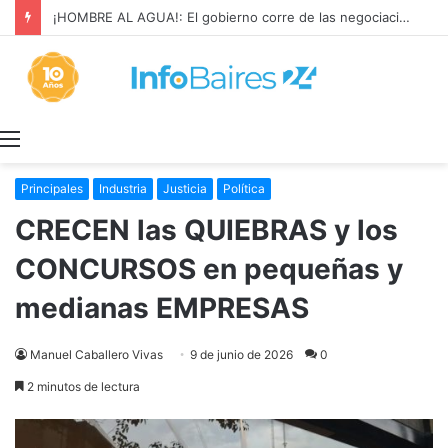
¡HOMBRE AL AGUA!: El gobierno corre de las negociaciones a Sturzenegger con los prácticos marítimos
Menú
Principales
Industria
Justicia
Política
CRECEN las QUIEBRAS y los
CONCURSOS en pequeñas y
medianas EMPRESAS
Manuel Caballero Vivas
9 de junio de 2026
0
2 minutos de lectura