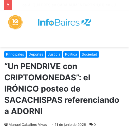
Los ALQUILERES en CABA AUMENTARON 1,6% en JULIO: 17,5% en 2026
Menú
Principales
Deportes
Justicia
Política
Sociedad
“Un PENDRIVE con
CRIPTOMONEDAS”: el
IRÓNICO posteo de
SACACHISPAS referenciando
a ADORNI
Manuel Caballero Vivas
11 de junio de 2026
0