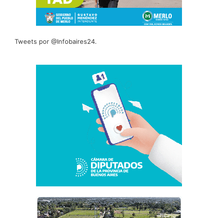
Tweets por @Infobaires24.