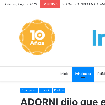
Inquilinos alertan por la 
viernes, 7 agosto 2026
LO ULTIMO
Inicio
Principales
Polít
Principales
Justicia
Política
ADORNI dijo que 