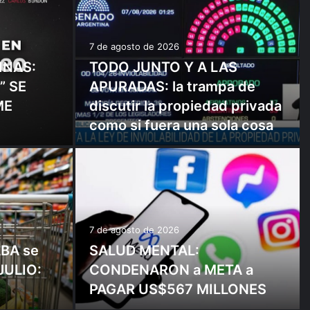
7 de agosto de 2026
INAS:
TODO JUNTO Y A LAS
” SE
APURADAS: la trampa de
ME
discutir la propiedad privada
como si fuera una sola cosa
7 de agosto de 2026
ABA se
SALUD MENTAL:
JULIO:
CONDENARON a META a
PAGAR US$567 MILLONES