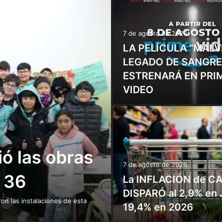
7 de agosto de 2026
LA PELÍCULA “MALV
LEGADO DE SANGRE
ESTRENARÁ EN PRI
VIDEO
ó las obras
7 de agosto de 2026
a 36
La INFLACIÓN de C
DISPARÓ al 2,9% en 
on las instalaciones de esta
19,4% en 2026