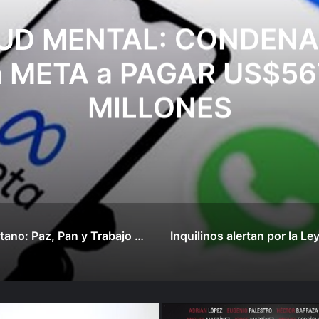
Cayetano: Paz, Pan y Tr
tenemos que aprender
alogar y a tratarnos bi
Mons. García Cuerva
Inquilinos alertan por la Ley de Propiedad Privada