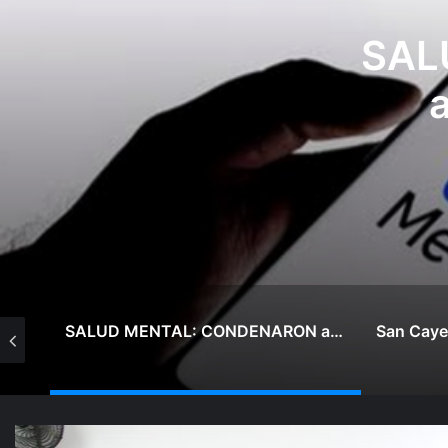
San 
«
di
SALUD MENTAL: CONDENARON a META a PAGAR US$567 MILLONES
San Cayetano: Paz, Pan y Trabajo «tenemos que aprender a dialogar y a tratarnos bien» Mons. García Cuerva