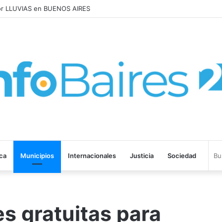
UMENTARON 1,6% en JULIO: 17,5% en 2026
ica
Municipios
Internacionales
Justicia
Sociedad
es gratuitas para