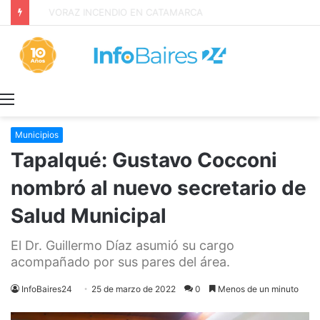
Inquilinos alertan por la Ley de Propiedad Privada
Menú
Municipios
Tapalqué: Gustavo Cocconi
nombró al nuevo secretario de
Salud Municipal
El Dr. Guillermo Díaz asumió su cargo
acompañado por sus pares del área.
InfoBaires24
25 de marzo de 2022
0
Menos de un minuto