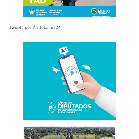
Tweets por @Infobaires24.