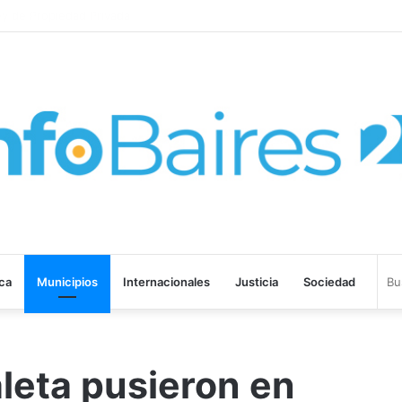
probó la Ley de Propiedad Privada
ica
Municipios
Internacionales
Justicia
Sociedad
leta pusieron en