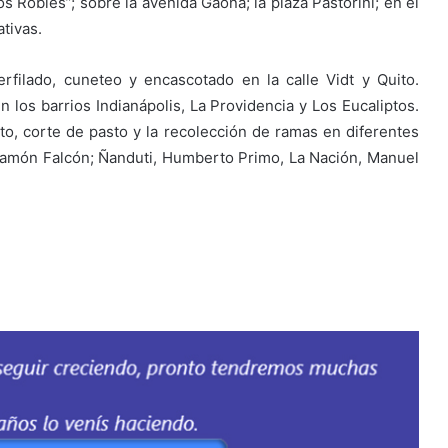
s Robles”; sobre la avenida Gaona; la plaza Pastorini; en el
tivas.
erfilado, cuneteo y encascotado en la calle Vidt y Quito.
 los barrios Indianápolis, La Providencia y Los Eucaliptos.
to, corte de pasto y la recolección de ramas en diferentes
 Ramón Falcón; Ñanduti, Humberto Primo, La Nación, Manuel