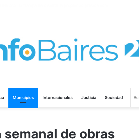
SPARÓ al 2,9% en JULIO: 19,4% en 2026
ica
Municipios
Internacionales
Justicia
Sociedad
 semanal de obras