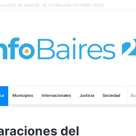
: la trampa de discutir la propiedad privada como si fuera una sola
ica
Municipios
Internacionales
Justicia
Sociedad
araciones del