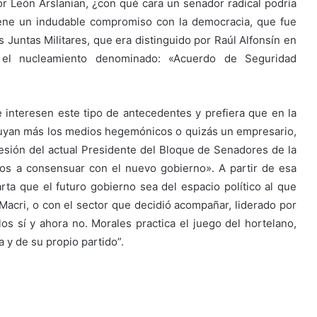
tor León Arslanian, ¿con qué cara un senador radical podría
iene un indudable compromiso con la democracia, que fue
 Juntas Militares, que era distinguido por Raúl Alfonsín en
 el nucleamiento denominado: «Acuerdo de Seguridad
interesen este tipo de antecedentes y prefiera que en la
luyan más los medios hegemónicos o quizás un empresario,
nfesión del actual Presidente del Bloque de Senadores de la
mos a consensuar con el nuevo gobierno». A partir de esa
ta que el futuro gobierno sea del espacio político al que
acri, o con el sector que decidió acompañar, liderado por
s sí y ahora no. Morales practica el juego del hortelano,
a y de su propio partido”.