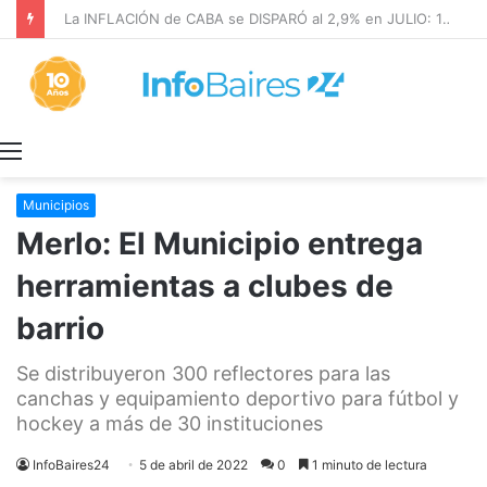
La INFLACIÓN de CABA se DISPARÓ al 2,9% en JULIO: 19,4% en 2026
Menú
Municipios
Merlo: El Municipio entrega
herramientas a clubes de
barrio
Se distribuyeron 300 reflectores para las
canchas y equipamiento deportivo para fútbol y
hockey a más de 30 instituciones
InfoBaires24
5 de abril de 2022
0
1 minuto de lectura