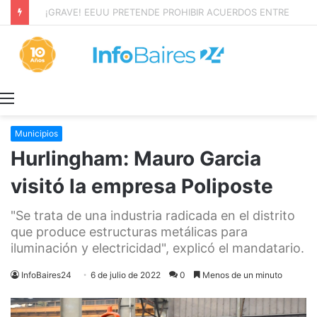
¡GRAVE! EEUU PRETENDE PROHIBIR ACUERDOS ENTRE CHINA Y UNA COOPERATIVA EN NEUQUÉN
Menú
Municipios
Hurlingham: Mauro Garcia
visitó la empresa Poliposte
"Se trata de una industria radicada en el distrito
que produce estructuras metálicas para
iluminación y electricidad", explicó el mandatario.
InfoBaires24
6 de julio de 2022
0
Menos de un minuto