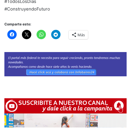
#TodosLosDías
#ConstruyendoFuturo
Comparte esto:
Más