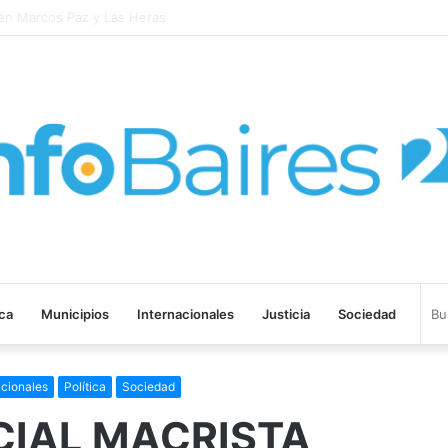
laboral y defendió los derechos de los trabajadores
ica
Municipios
Internacionales
Justicia
Sociedad
cionales
Política
Sociedad
CIAL MACRISTA