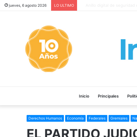
Provincia rechazó la reforma 
jueves, 6 agosto 2026
LO ULTIMO
Inicio
Principales
Polít
Derechos Humanos
Economía
Federales
Gremiales
Na
EL PARTIDO JUDI