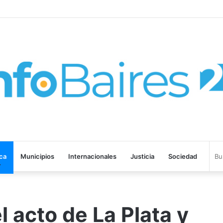
0 netbooks a estudiantes secundarios del último año
ica
Municipios
Internacionales
Justicia
Sociedad
l acto de La Plata y