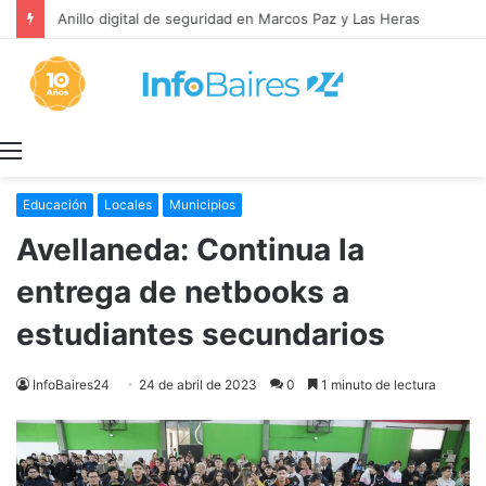
Anillo digital de seguridad en Marcos Paz y Las Heras
Menú
Educación
Locales
Municipios
Avellaneda: Continua la
entrega de netbooks a
estudiantes secundarios
InfoBaires24
24 de abril de 2023
0
1 minuto de lectura