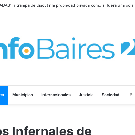
SPARÓ al 2,9% en JULIO: 19,4% en 2026
ica
Municipios
Internacionales
Justicia
Sociedad
os Infernales de