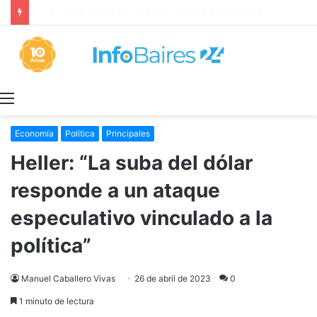
De criador de perros a ingeniero agrónomo, semillero y especialista en suelos, una vida dedicada a las ciencias agrarias
Menú
Economía
Política
Principales
Heller: “La suba del dólar
responde a un ataque
especulativo vinculado a la
política”
Manuel Caballero Vivas
26 de abril de 2023
0
1 minuto de lectura