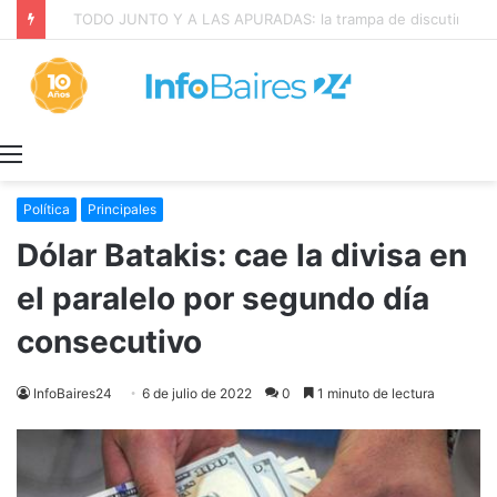
La INFLACIÓN de CABA se DISPARÓ al 2,9% en JULIO: 19,4% en 2026
Menú
Política
Principales
Dólar Batakis: cae la divisa en
el paralelo por segundo día
consecutivo
InfoBaires24
6 de julio de 2022
0
1 minuto de lectura