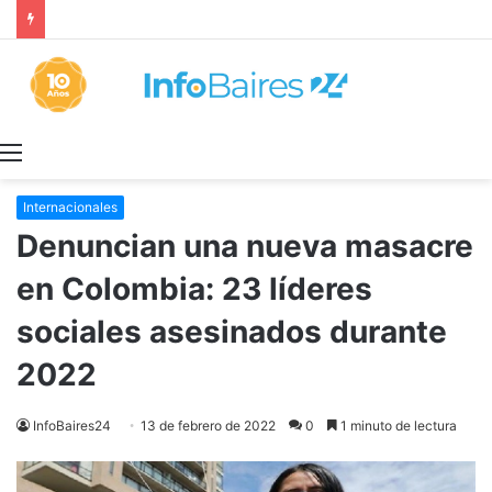
La INFLACIÓN de CABA se DISPARÓ al 2,9% en JULIO: 19,4% en 2026
Menú
Internacionales
Denuncian una nueva masacre
en Colombia: 23 líderes
sociales asesinados durante
2022
InfoBaires24
13 de febrero de 2022
0
1 minuto de lectura