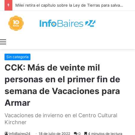
¡HOMBRE AL AGUA!: El gobierno corre de las negociaciones a Sturzenegger con los prácticos marítimos
Menú
Sin categoría
CCK: Más de veinte mil
personas en el primer fin de
semana de Vacaciones para
Armar
Vacaciones de invierno en el Centro Cultural
Kirchner
InfoBaires24
18 de julio de 2022
0
4 minutos de lectura