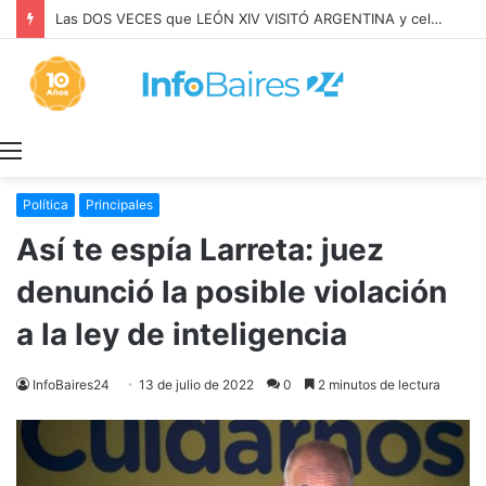
Las DOS VECES que LEÓN XIV VISITÓ ARGENTINA y celebró MISA con BERGOGLIO
Menú
Política
Principales
Así te espía Larreta: juez
denunció la posible violación
a la ley de inteligencia
InfoBaires24
13 de julio de 2022
0
2 minutos de lectura