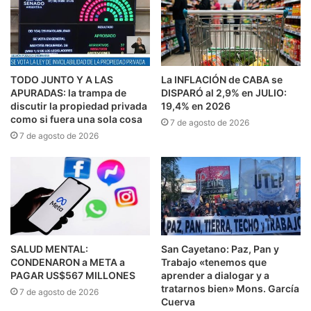
TODO JUNTO Y A LAS
La INFLACIÓN de CABA se
APURADAS: la trampa de
DISPARÓ al 2,9% en JULIO:
discutir la propiedad privada
19,4% en 2026
como si fuera una sola cosa
7 de agosto de 2026
7 de agosto de 2026
SALUD MENTAL:
San Cayetano: Paz, Pan y
CONDENARON a META a
Trabajo «tenemos que
PAGAR US$567 MILLONES
aprender a dialogar y a
tratarnos bien» Mons. García
7 de agosto de 2026
Cuerva