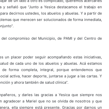
ajar de un lado a otro es complicado, queremos acercarles
a y señaló que “Junto a Yesica destacamos el trabajo en
 para decirnos ustedes, los abuelos y abuelas. Y a partir de
oblemas que merecen ser solucionados de forma inmediata,
njunto”.
o del compromiso del Municipio, de PAMI y del Centro de
es un placer poder seguir acompañando estas iniciativas,
 salud de cada uno de los abuelos y abuelas. Acá estamos
ud de forma completa, integral, porque entendemos que
ial activa, hacer deporte, juntarse a jugar a las cartas. Y
nción y ahora también de salud clínica”.
pañeros, y darles las gracias a Yesica que siempre nos
én agradecer a Mariel que no se olvida de nosotros y que
nera, ella siempre está presente. Gracias por darnos un