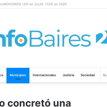
MENTARON 1,6% en JULIO: 17,5% en 2026
ica
Municipios
Internacionales
Justicia
Sociedad
io concretó una