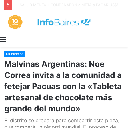
San Cayetano: Paz, Pan y Trabajo «tenemos que aprender a dialogar y a tratarnos bien» Mons. García Cuerva
Menú
Municipios
Malvinas Argentinas: Noe
Correa invita a la comunidad a
fetejar Pacuas con la «Tableta
artesanal de chocolate más
grande del mundo»
El distrito se prepara para compartir esta pieza,
que romperá un récord mundial. El proceso de