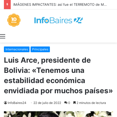
IMÁGENES IMPACTANTES: así fue el TERREMOTO de MAGNITUD 7,4 en COLOMBIA
Menú
Internacionales
Principales
Luis Arce, presidente de
Bolivia: «Tenemos una
estabilidad económica
envidiada por muchos países»
InfoBaires24
22 de julio de 2022
0
2 minutos de lectura