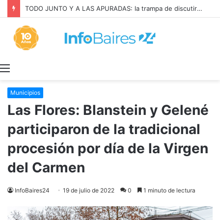
La INFLACIÓN de CABA se DISPARÓ al 2,9% en JULIO: 19,4% en 2026
Menú
Municipios
Las Flores: Blanstein y Gelené
participaron de la tradicional
procesión por día de la Virgen
del Carmen
InfoBaires24
19 de julio de 2022
0
1 minuto de lectura