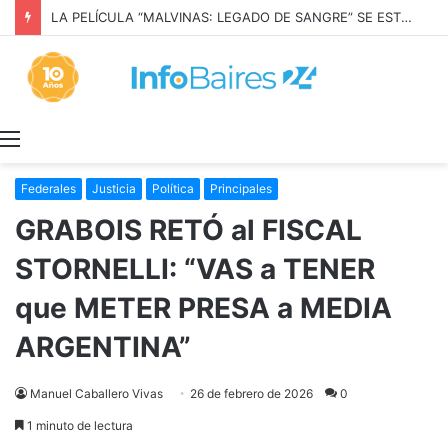
LA PELÍCULA “MALVINAS: LEGADO DE SANGRE” SE ESTRENARÁ EN PRIME VIDEO
Menú
Federales
Justicia
Política
Principales
GRABOIS RETÓ al FISCAL
STORNELLI: “VAS a TENER
que METER PRESA a MEDIA
ARGENTINA”
Manuel Caballero Vivas
26 de febrero de 2026
0
1 minuto de lectura