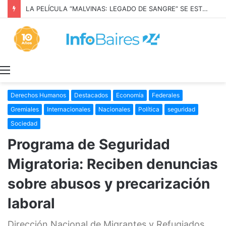
LA PELÍCULA “MALVINAS: LEGADO DE SANGRE” SE ESTRENARÁ EN PRIME VIDEO
Menú
Derechos Humanos
Destacados
Economía
Federales
Gremiales
Internacionales
Nacionales
Política
seguridad
Sociedad
Programa de Seguridad
Migratoria: Reciben denuncias
sobre abusos y precarización
laboral
Dirección Nacional de Migrantes y Refugiados,