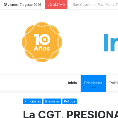
San Cayetano: Paz, Pan y Tra
viernes, 7 agosto 2026
LO ULTIMO
Inicio
Principales
Polít
Principales
Gremiales
Política
La CGT, PRESIONA