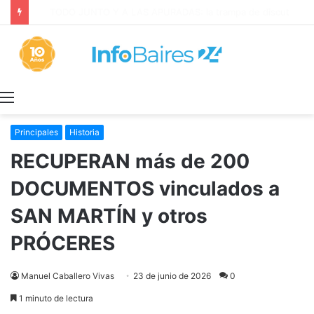
TODO JUNTO Y A LAS APURADAS: la trampa de discutir la propiedad privada como si fuera una sola cosa
Menú
Principales
Historia
RECUPERAN más de 200
DOCUMENTOS vinculados a
SAN MARTÍN y otros
PRÓCERES
Manuel Caballero Vivas
23 de junio de 2026
0
1 minuto de lectura