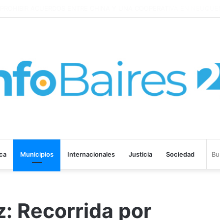
ROHIBIR ACUERDOS ENTRE CHINA Y UNA COOPERATIVA EN NEUQUÉN
ica
Municipios
Internacionales
Justicia
Sociedad
: Recorrida por