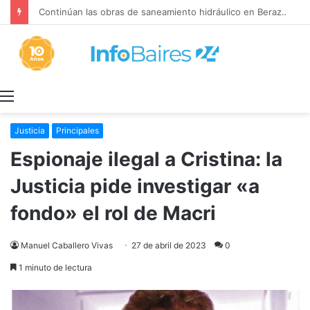
Continúan las obras de saneamiento hidráulico en Berazategui
Menú
Justicia
Principales
Espionaje ilegal a Cristina: la
Justicia pide investigar «a
fondo» el rol de Macri
Manuel Caballero Vivas
27 de abril de 2023
0
1 minuto de lectura