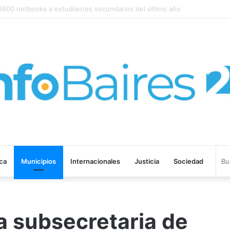
0 netbooks a estudiantes secundarios del último año
ica
Municipios
Internacionales
Justicia
Sociedad
a subsecretaria de