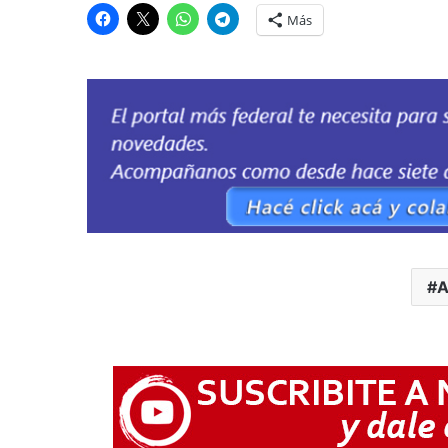
Más
A