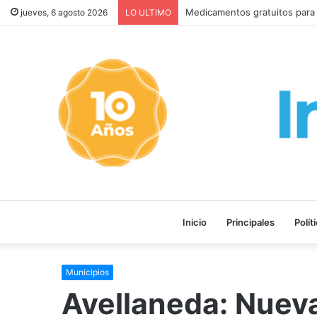
Milei retira el capítulo sobre 
jueves, 6 agosto 2026
LO ULTIMO
Inicio
Principales
Polít
Municipios
Avellaneda: Nuev