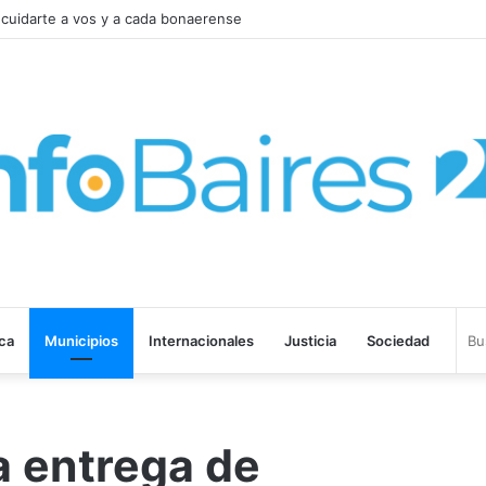
la Ley de Tierras para salvar el proyecto de Inviolabilidad de la Propiedad
ica
Municipios
Internacionales
Justicia
Sociedad
a entrega de