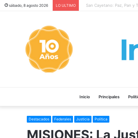
San Cayetano: Paz, Pan y Tra
sábado, 8 agosto 2026
LO ULTIMO
Inicio
Principales
Polít
Destacados
Federales
Justicia
Política
MISIONES: La Justi