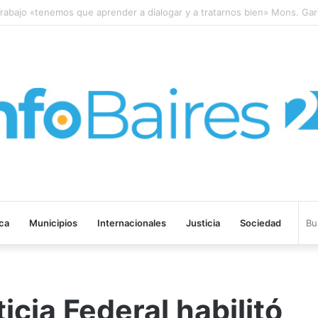
bajo «tenemos que aprender a dialogar y a tratarnos bien» Mons. Garcí
ica
Municipios
Internacionales
Justicia
Sociedad
cia Federal habilitó