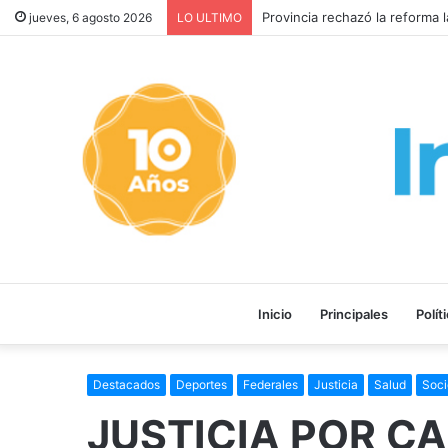
EL PAPA LEÓN XIV ACEPTÓ 
jueves, 6 agosto 2026
LO ULTIMO
Inicio
Principales
Polít
Destacados
Deportes
Federales
Justicia
Salud
Soc
JUSTICIA POR CA