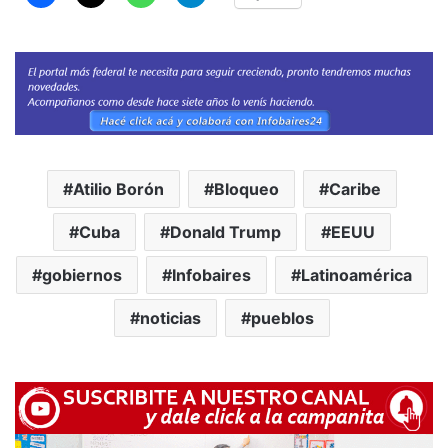
Atilio Borón
Bloqueo
Caribe
Cuba
Donald Trump
EEUU
gobiernos
Infobaires
Latinoamérica
noticias
pueblos