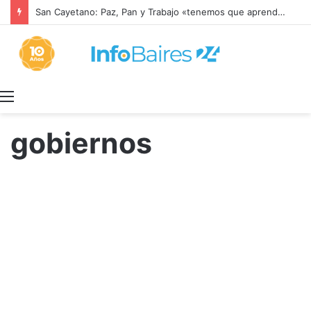
San Cayetano: Paz, Pan y Trabajo «tenemos que aprender a dialogar y a tratarnos bien» Mons. García Cuerva
Menú
gobiernos