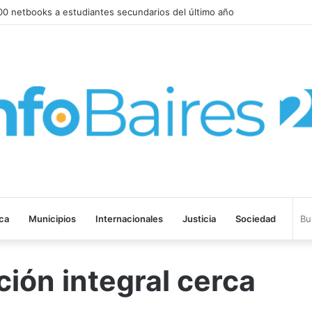
0 netbooks a estudiantes secundarios del último año
ica
Municipios
Internacionales
Justicia
Sociedad
ión integral cerca