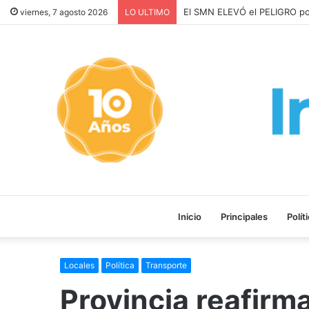
Los ALQUILERES en CABA AU
viernes, 7 agosto 2026
LO ULTIMO
Inicio
Principales
Polít
Locales
Política
Transporte
Provincia reafirma