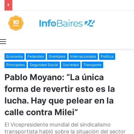
Provincia rechazó la reforma laboral y defendió los derechos de los trabajadores
Menú
Economía
Federales
Gremiales
Internacionales
Política
Principales
Seguridad Social
Sociedad
Transporte
Pablo Moyano: “La única
forma de revertir esto es la
lucha. Hay que pelear en la
calle contra Milei”
El Vicepresidente mundial del sindicalismo
transportista habló sobre la situación del sector