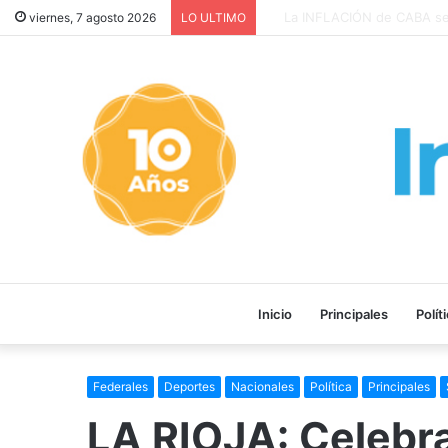
La INFLACIÓN de CABA se DI
viernes, 7 agosto 2026
LO ULTIMO
Inicio
Principales
Polít
Federales
Deportes
Nacionales
Política
Principales
LA RIOJA: Celebra