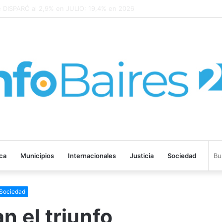
SPARÓ al 2,9% en JULIO: 19,4% en 2026
ica
Municipios
Internacionales
Justicia
Sociedad
Sociedad
n el triunfo