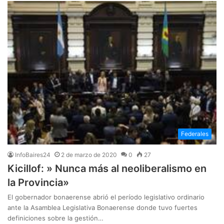
Federales
InfoBaires24
2 de marzo de 2020
0
27
Kicillof: » Nunca más al neoliberalismo en
la Provincia»
El gobernador bonaerense abrió el período legislativo ordinario
ante la Asamblea Legislativa Bonaerense donde tuvo fuertes
definiciones sobre la gestión…