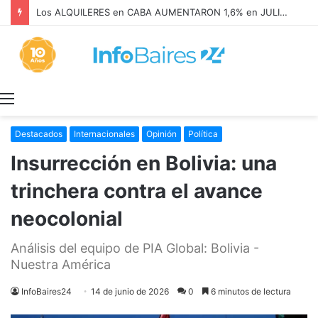
Los ALQUILERES en CABA AUMENTARON 1,6% en JULIO: 17,5% en 2026
Menú
Destacados
Internacionales
Opinión
Política
Insurrección en Bolivia: una
trinchera contra el avance
neocolonial
Análisis del equipo de PIA Global: Bolivia -
Nuestra América
InfoBaires24
14 de junio de 2026
0
6 minutos de lectura