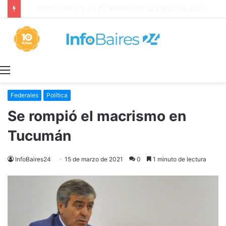
La INFLACIÓN de CABA se DISPARÓ al 2,9% en JULIO: 19,4% en 2026
Menú
Federales
Política
Se rompió el macrismo en
Tucumán
InfoBaires24
15 de marzo de 2021
0
1 minuto de lectura