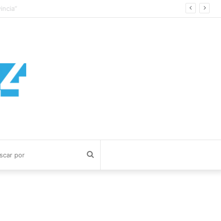
cia”
Buscar
por