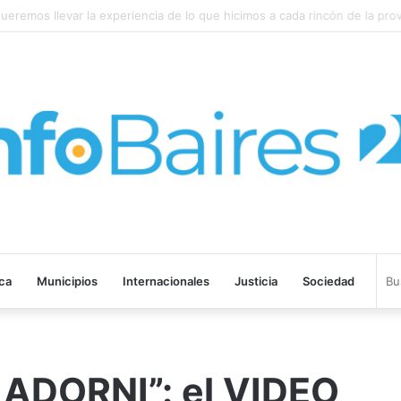
remos llevar la experiencia de lo que hicimos a cada rincón de la provin
ica
Municipios
Internacionales
Justicia
Sociedad
ADORNI”: el VIDEO