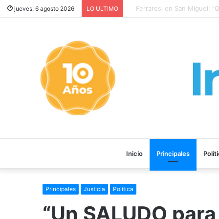
Ferraresi en San Miguel: “Que
jueves, 6 agosto 2026
LO ULTIMO
Inicio
Principales
Polít
Principales
Justicia
Política
“Un SALUDO para 