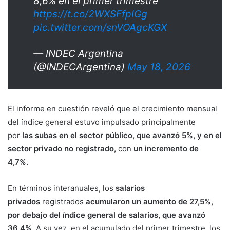
8,6% en el primer trimestre
https://t.co/2WXSFfpIGg
pic.twitter.com/snVOAgcKGX
— INDEC Argentina
(@INDECArgentina)
May 18, 2026
El informe en cuestión reveló que el crecimiento mensual
del índice general estuvo impulsado principalmente
por
las subas en el sector público, que avanzó 5%, y en el
sector privado no registrado,
con
un incremento de
4,7%.
En términos interanuales, los
salarios
privados
registrados
acumularon un aumento de 27,5%,
por debajo del índice general de salarios, que avanzó
36,4%
. A su vez, en el acumulado del primer trimestre, los